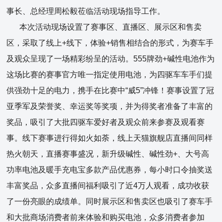
事长、总经理周松毅莅临活动现场指导工作。
本次活动现场设置了赛事区、直播区、展示区和售卖
区，采取了线上+线下，体验+销售相结合的形式，为赛车手
及观众呈现了一场精彩纷呈的活动。555牌劲+碱性电池作为
这场比赛的赛事官方唯一指定使用电池，为四驱车车手们提
供强劲十足的电力，携手在比赛中“威5”冲锋！赛事设置了冠
亚季军及荣誉奖、幸运奖等奖项，并为得奖者准备了丰富的
奖品，吸引了大批四驱车爱好者及观众前来参赛及观看赛
事。线下赛事进行得如火如荼，线上天猫旗舰店直播间同样
热火朝天，直播赛事盛况，新升级碱性、碱性劲+、大号高
功率电池及暖手充电宝多款产品优惠券，每小时口令抽奖送
丰富奖品，众多直播间福利吸引了近4万人观看，成功收获
了一份亮眼的成绩单。同时展示区和售卖区也吸引了赛车手
和大批商场消费者前来体验和购买电池，众多消费者参加